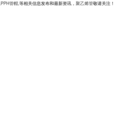
,
PPH管帽
,等相关信息发布和最新资讯，
聚乙烯管
敬请关注！