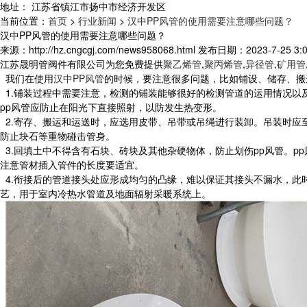
地址：
江苏省镇江市扬中市经济开发区
当前位置：
首页
>
行业新闻
>
汉中PP风管的使用需要注意哪些问题？
汉中PP风管的使用需要注意哪些问题？
来源：http://hz.cngcgj.com/news958068.html 发布日期：2023-7-25 3:0
江苏晟明管阀件有限公司为您免费提供
聚乙烯管
,
聚丙烯管
,
异径管
,
矿用管
我们在使用
汉中PP风管
的时候，要注意很多问题，比如铺设、储存、搬
1.铺装过程中需要注意，检测的铺装能够很好的检测管道的运用情况以
pp风管应防止在阳光下直接照射，以防发生热变形。
2.寄存、搬运和运送时，应选用皮带、吊带或吊绳进行装卸。吊装时应
防止块石等重物碰击管身。
3.回填土中不得含有石块、砖块及其他杂硬物体，防止划伤pp风管。
注意管材插入管件的长度要适宜。
4.衔接后的管道接头处应形成均匀的凸缘，难以保证其接头不漏水，此
艺，用于室内冷热水管道及地面辐射采暖系统上。