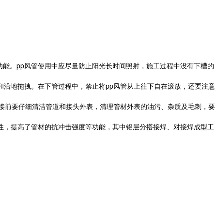
功能。pp风管使用中应尽量防止阳光长时间照射，施工过程中没有下槽的
和沿地拖拽。在下管过程中，禁止将pp风管从上往下自在滚放，还要注意
熔接前要仔细清洁管道和接头外表，清理管材外表的油污、杂质及毛刺，要
改性，提高了管材的抗冲击强度等功能，其中铝层分搭接焊、对接焊成型工