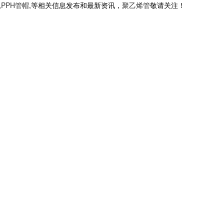
,
PPH管帽
,等相关信息发布和最新资讯，
聚乙烯管
敬请关注！