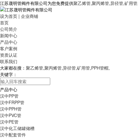
江苏晟明管阀件有限公司为您免费提供
聚乙烯管
,
聚丙烯管
,
异径管
,
矿用管
设为首页
|
企业商铺
首页
公司简介
新闻中心
产品中心
客户案例
资质认证
联系我们
大家都在搜：
聚乙烯管
,
聚丙烯管
,
异径管
,
矿用管
,
PPH管帽
,
关键字：
产品中心
汉中PP管
汉中FRPP管
汉中PPH管
汉中PVC管
汉中PE管
汉中化工储罐储槽
汉中配套管件