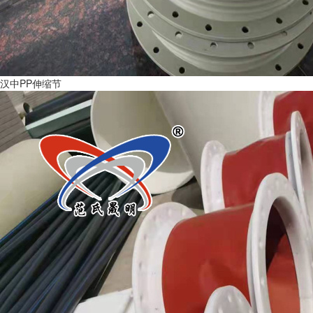
汉中PP伸缩节